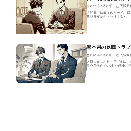
2025年4月22日
円満退
「解雇」は最後のカード。感
務態度が悪かったりすると、
熊本県の退職トラブ
2025年1月29日
円満退
退職にまつわるトラブルは、
雇や条件面での対立が原因で