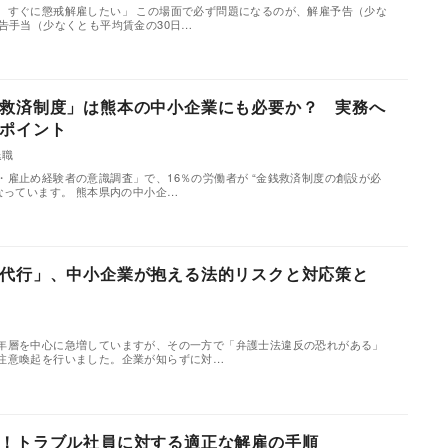
、すぐに懲戒解雇したい」 この場面で必ず問題になるのが、解雇予告（少な
告手当（少なくとも平均賃金の30日…
救済制度」は熊本の中小企業にも必要か？ 実務へ
ポイント
退職
・雇止め経験者の意識調査」で、16％の労働者が “金銭救済制度の創設が必
なっています。 熊本県内の中小企…
代行」、中小企業が抱える法的リスクと対応策と
職
年層を中心に急増していますが、その一方で「弁護士法違反の恐れがある」
注意喚起を行いました。企業が知らずに対…
！トラブル社員に対する適正な解雇の手順