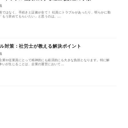
職
情ではなく、手続きと証拠が全て！ 社員にトラブルがあったり、明らかに勤
「もう辞めてもらいたい」と思うのは、…
ル対策：社労士が教える解決ポイント
職
企業や従業員にとって精神的にも経済的にも大きな負担となります。特に解
争いが生じることは、企業の運営において…