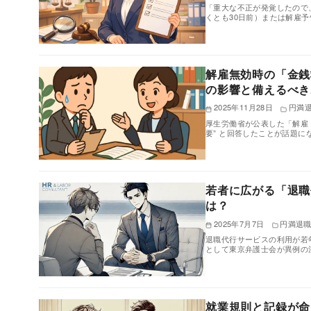
「重大な不正が発覚したので
くとも30日前）または解雇予
解雇無効時の「金銭
の影響と備えるべき
2025年11月28日
円満
厚生労働省が公表した「解雇
要” と回答したことが話題に
若者に広がる「退職
は？
2025年7月7日
円満退
退職代行サービスの利用が若
として東京弁護士会が異例の
就業規則と記録が命