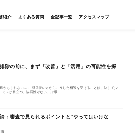
務紹介
よくある質問
全記事一覧
アクセスマップ
排除の前に、まず「改善」と「活用」の可能性を探
職
無理かもしれない…」 経営者の方からこうした相談を受けることは、決して少
、ミスが目立つ、協調性がない、指示…
請：審査で見られるポイントと“やってはいけな
退職