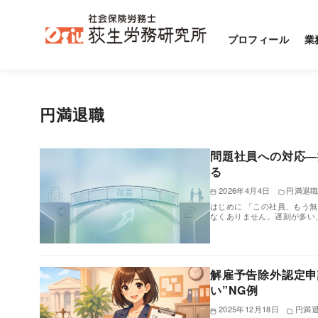
プロフィール
業
コ
ン
円満退職
テ
ン
ツ
問題社員への対応―
る
へ
2026年4月4日
円満退
移
はじめに 「この社員、もう
動
なくありません。遅刻が多い
解雇予告除外認定申
い”NG例
2025年12月18日
円満