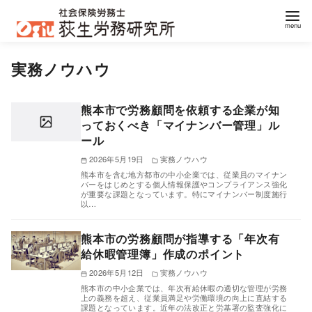
コ
実務ノウハウ
ン
テ
ン
熊本市で労務顧問を依頼する企業が知
っておくべき「マイナンバー管理」ル
ツ
ール
へ
2026年5月19日
実務ノウハウ
移
熊本市を含む地方都市の中小企業では、従業員のマイナン
動
バーをはじめとする個人情報保護やコンプライアンス強化
が重要な課題となっています。特にマイナンバー制度施行
以…
熊本市の労務顧問が指導する「年次有
給休暇管理簿」作成のポイント
2026年5月12日
実務ノウハウ
熊本市の中小企業では、年次有給休暇の適切な管理が労務
上の義務を超え、従業員満足や労働環境の向上に直結する
課題となっています。近年の法改正と労基署の監査強化に