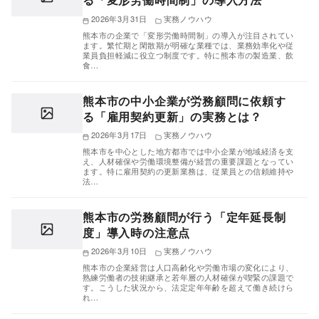
2026年3月31日
実務ノウハウ
熊本市の企業で「変形労働時間制」の導入が注目されてい
ます。繁忙期と閑散期が明確な業種では、業務効率化や従
業員負担軽減に役立つ制度です。特に熊本市の製造業、飲
食…
熊本市の中小企業が労務顧問に依頼す
る「雇用契約更新」の実務とは？
2026年3月17日
実務ノウハウ
熊本市を中心とした地方都市では中小企業が地域経済を支
え、人材確保や労働環境整備が経営の重要課題となってい
ます。特に雇用契約の更新業務は、従業員との信頼維持や
法…
熊本市の労務顧問が行う「定年延長制
度」導入時の注意点
2026年3月10日
実務ノウハウ
熊本市の企業経営は人口高齢化や労働市場の変化により、
熟練労働者の技術継承と若年層の人材確保が喫緊の課題で
す。こうした状況から、法定定年年齢を超えて働き続けら
れ…