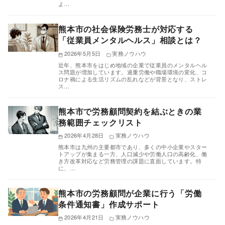
よ…
熊本市の社会保険労務士が対応する
「従業員メンタルヘルス」相談とは？
2026年5月5日
実務ノウハウ
近年、熊本市をはじめ地域の企業で従業員のメンタルヘル
ス問題が増加しています。過重労働や職場環境の変化、コ
ロナ禍による生活リズムの乱れなどが背景となり、ストレ
ス…
熊本市で労務顧問契約を結ぶときの業
務範囲チェックリスト
2026年4月28日
実務ノウハウ
熊本市は九州の主要都市であり、多くの中小企業やスター
トアップが集まる一方、人口減少や労働人口の高齢化、働
き方改革対応など労務管理の課題に直面しています。特
に、…
熊本市の労務顧問が企業に行う「労働
条件通知書」作成サポート
2026年4月21日
実務ノウハウ