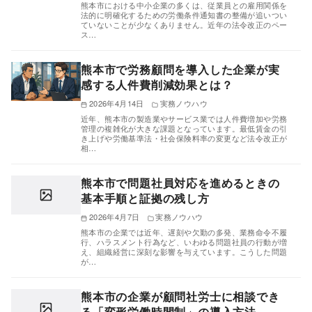
熊本市における中小企業の多くは、従業員との雇用関係を
法的に明確化するための労働条件通知書の整備が追いつい
ていないことが少なくありません。近年の法令改正のペー
ス…
熊本市で労務顧問を導入した企業が実
感する人件費削減効果とは？
2026年4月14日
実務ノウハウ
近年、熊本市の製造業やサービス業では人件費増加や労務
管理の複雑化が大きな課題となっています。最低賃金の引
き上げや労働基準法・社会保険料率の変更など法令改正が
相…
熊本市で問題社員対応を進めるときの
基本手順と証拠の残し方
2026年4月7日
実務ノウハウ
熊本市の企業では近年、遅刻や欠勤の多発、業務命令不履
行、ハラスメント行為など、いわゆる問題社員の行動が増
え、組織経営に深刻な影響を与えています。こうした問題
が…
熊本市の企業が顧問社労士に相談でき
る「変形労働時間制」の導入方法