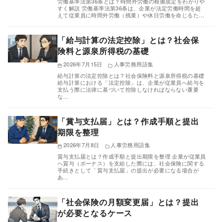
労働基準法第36条とは？時間外労働の根拠規定をわかりや
すく解説 労働基準法第36条は、企業が法定労働時間を超
えて従業員に時間外労働（残業）や休日労働を命じるた…
「給与計算の法定控除」とは？社会保
険料と源泉所得税の基礎
2026年7月15日
人事労務用語集
給与計算の法定控除とは？社会保険料と源泉所得税の基礎
給与計算における「法定控除」は、企業が従業員へ給与を
支払う際に法律に基づいて控除しなければならない重要
な…
「賞与支払届」とは？作成手順と提出
期限を整理
2026年7月8日
人事労務用語集
賞与支払届とは？作成手順と提出期限を整理 企業が従業員
へ賞与（ボーナス）を支給した際には、社会保険に関する
手続きとして「賞与支払届」の提出が必要になる場合が
あ…
「社会保険の月額変更届」とは？提出
が必要となるケース