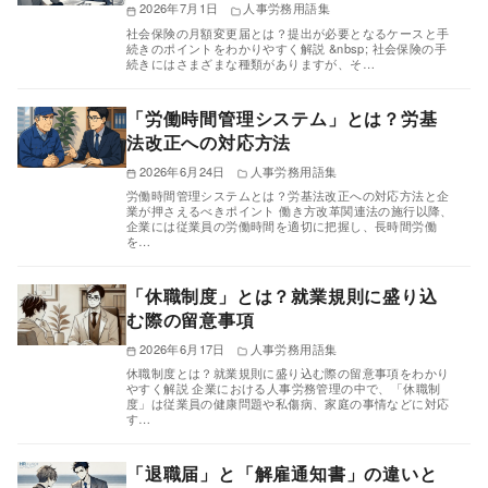
2026年7月1日
人事労務用語集
社会保険の月額変更届とは？提出が必要となるケースと手
続きのポイントをわかりやすく解説 &nbsp; 社会保険の手
続きにはさまざまな種類がありますが、そ…
「労働時間管理システム」とは？労基
法改正への対応方法
2026年6月24日
人事労務用語集
労働時間管理システムとは？労基法改正への対応方法と企
業が押さえるべきポイント 働き方改革関連法の施行以降、
企業には従業員の労働時間を適切に把握し、長時間労働
を…
「休職制度」とは？就業規則に盛り込
む際の留意事項
2026年6月17日
人事労務用語集
休職制度とは？就業規則に盛り込む際の留意事項をわかり
やすく解説 企業における人事労務管理の中で、「休職制
度」は従業員の健康問題や私傷病、家庭の事情などに対応
す…
「退職届」と「解雇通知書」の違いと