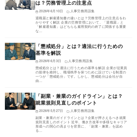
は？労務管理上の注意点
2026年6月10日
人事労務用語集
退職届と解雇通知書の違いとは？労務管理上の注意点をわ
かりやすく解説 企業の労務管理において、「退職届」と
「解雇通知書」はどちらも雇用契約の終了に関係する重要
な…
「懲戒処分」とは？適法に行うための
基準を解説
2026年6月3日
人事労務用語集
懲戒処分とは？適法に行うための基準を解説 企業が従業員
の規律を維持し、職場秩序を保つために設けている制度の
一つが「懲戒処分」です。しかし、懲戒処分は会社が自
由…
「副業・兼業のガイドライン」とは？
就業規則見直しのポイント
2026年5月27日
人事労務用語集
副業・兼業のガイドラインとは？企業が押さえるべき就業
規則見直しのポイント 近年、働き方改革や多様なキャリア
形成への関心の高まりを背景に、「副業・兼業」を認め
る…