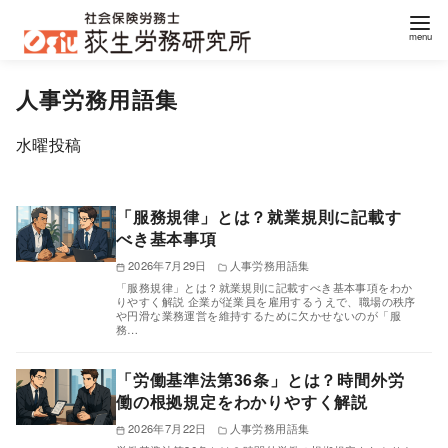
コ
人事労務用語集
ン
テ
水曜投稿
ン
ツ
へ
「服務規律」とは？就業規則に記載す
移
べき基本事項
動
2026年7月29日
人事労務用語集
「服務規律」とは？就業規則に記載すべき基本事項をわか
りやすく解説 企業が従業員を雇用するうえで、職場の秩序
や円滑な業務運営を維持するために欠かせないのが「服
務…
「労働基準法第36条」とは？時間外労
働の根拠規定をわかりやすく解説
2026年7月22日
人事労務用語集