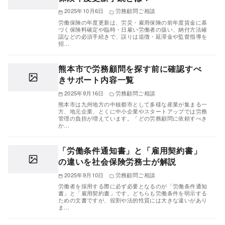
2025年10月6日
労務顧問ご相談
労働保険の年度更新は、労災・雇用保険の前年度賃金に基
づく保険料確定や臨時・日雇い労働者の扱い、納付方法確
認などの必須手続きで、誤りは追徴・延滞金や監督指導を
招…
熊本市で労務顧問を探す前に確認すべ
きサポート内容一覧
2025年9月16日
労務顧問ご相談
熊本市は九州地方の中核都市として多様な産業が集まる一
方、地元企業、とくに中小企業やスタートアップでは労務
管理の負担が増えています。「どの労務顧問に依頼すべき
か…
「労働条件通知書」と「雇用契約書」
の違いを社会保険労務士が解説
2025年9月10日
労務顧問ご相談
労働者を採用する際に必ず必要となるのが「労働条件通知
書」と「雇用契約書」です。どちらも労働条件を明示する
ための文書ですが、役割や法的性質には大きな違いがあり
ま…