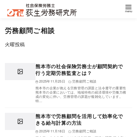
コ
労務顧問ご相談
ン
テ
火曜投稿
ン
ツ
へ
熊本市の社会保険労務士が顧問契約で
移
行う定期労務監査とは？
動
2025年11月25日
労務顧問ご相談
熊本市の企業が抱える労務管理の課題と法令遵守の重要性
熊本市の企業においては、地域特有の経済環境や労働力構
成の変化に伴い、労務管理の課題が複雑化しています。
特…
熊本市で労務顧問を活用して効率化で
きる給与計算の方法
2025年11月18日
労務顧問ご相談