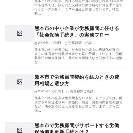
熊本市の中小企業における給与計算の現状と課題 熊本市の
中小企業では、限られた人材や知識で給与計算を手作業で
行うケースが多く、ミスや遅延が頻発しています。特に
初…
熊本市の中小企業が労務顧問に任せる
「社会保険手続き」の実務フロー
2025年11月4日
労務顧問ご相談
熊本市の中小企業では、社会保険手続きの複雑化が進み、
多くの経営者や総務担当者が対応に苦慮しています。労働
基準法や健康保険法、厚生年金保険法など関連法令の頻繁
な…
熊本市で労務顧問契約を結ぶときの費
用相場と選び方
2025年10月19日
労務顧問ご相談
熊本市の中小企業や創業間もないスタートアップでは、働
き方改革関連法や同一労働同一賃金、労働時間管理の強化
など、法令対応に追われる場面が増えています。さらに、
採…
熊本市で労務顧問がサポートする労働
保険年度更新手続とは？