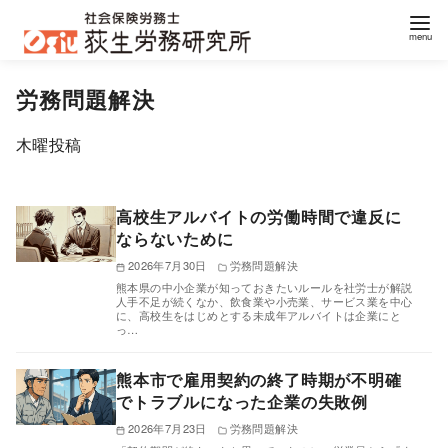
コ
労務問題解決
ン
テ
木曜投稿
ン
ツ
へ
高校生アルバイトの労働時間で違反に
移
ならないために
動
2026年7月30日
労務問題解決
熊本県の中小企業が知っておきたいルールを社労士が解説
人手不足が続くなか、飲食業や小売業、サービス業を中心
に、高校生をはじめとする未成年アルバイトは企業にと
っ…
熊本市で雇用契約の終了時期が不明確
でトラブルになった企業の失敗例
2026年7月23日
労務問題解決