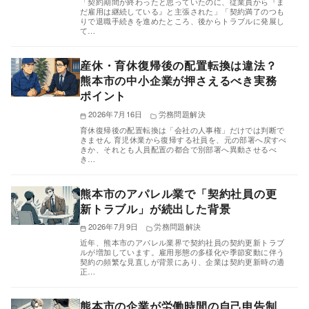
「契約期間が終わったと思っていたのに、従業員から『ま
だ雇用は継続している』と主張された」「契約満了のつも
りで退職手続きを進めたところ、後からトラブルに発展し
て…
産休・育休復帰後の配置転換は違法？
熊本市の中小企業が押さえるべき実務
ポイント
2026年7月16日
労務問題解決
育休復帰後の配置転換は「会社の人事権」だけでは判断で
きません 育児休業から復帰する社員を、元の部署へ戻すべ
きか、それとも人員配置の都合で別部署へ異動させるべ
き…
熊本市のアパレル業で「契約社員の更
新トラブル」が続出した背景
2026年7月9日
労務問題解決
近年、熊本市のアパレル業界で契約社員の契約更新トラブ
ルが増加しています。雇用形態の多様化や季節変動に伴う
契約の頻繁な見直しが背景にあり、企業は契約更新時の適
正…
熊本市の企業が労働時間の自己申告制