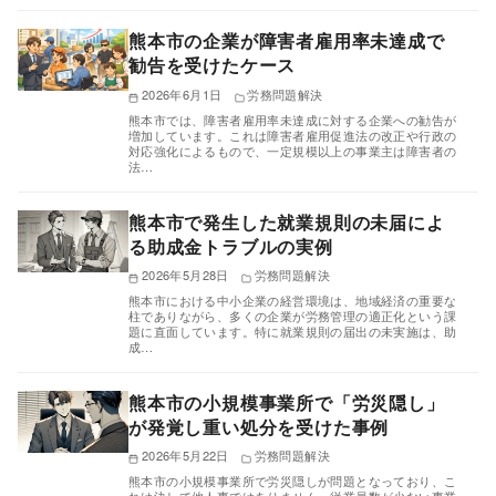
熊本市の企業が障害者雇用率未達成で
勧告を受けたケース
2026年6月1日
労務問題解決
熊本市では、障害者雇用率未達成に対する企業への勧告が
増加しています。これは障害者雇用促進法の改正や行政の
対応強化によるもので、一定規模以上の事業主は障害者の
法…
熊本市で発生した就業規則の未届によ
る助成金トラブルの実例
2026年5月28日
労務問題解決
熊本市における中小企業の経営環境は、地域経済の重要な
柱でありながら、多くの企業が労務管理の適正化という課
題に直面しています。特に就業規則の届出の未実施は、助
成…
熊本市の小規模事業所で「労災隠し」
が発覚し重い処分を受けた事例
2026年5月22日
労務問題解決
熊本市の小規模事業所で労災隠しが問題となっており、こ
れは決して他人事ではありません。従業員数が少ない事業