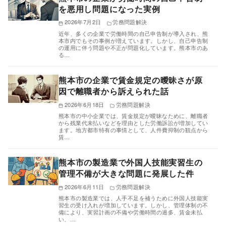
を悪用し問題になった実例
2026年7月2日
労務問題解決
近年、多くの企業で労働時間の自己申告制が導入され、熊
本市内でもその事例が増えています。しかし、自己申告制
の運用に伴う問題や不正が問題化しています。熊本市のあ
る…
熊本市の企業で賃金規定の曖昧さが原
因で離職者から訴えられた話
2026年6月18日
労務問題解決
熊本市の中小企業では、賃金規定が曖昧なために、離職者
から残業代未払いなどを理由とした労働訴訟が増加してい
ます。地方都市特有の事情として、人件費抑制の観点から
賃…
熊本市の製造業で外国人技能実習生の
管理不備が大きな問題に発展した件
2026年6月11日
労務問題解決
熊本市の製造業では、人手不足を補うために外国人技能実
習生の受け入れが増加しています。しかし、管理体制の不
備により、実習計画の不備や労働時間の過多、賃金未払
い、…