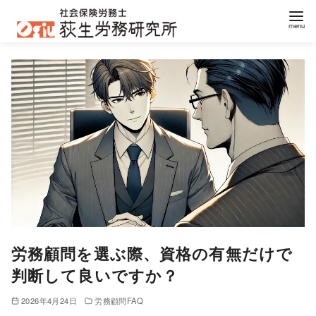
コ
ン
テ
ン
ツ
へ
移
動
労務顧問を選ぶ際、資格の有無だけで
判断して良いですか？
2026年4月24日
労務顧問FAQ