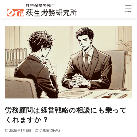
コ
ン
テ
ン
ツ
へ
移
動
労務顧問は経営戦略の相談にも乗って
くれますか？
2026年5月8日
労務顧問FAQ