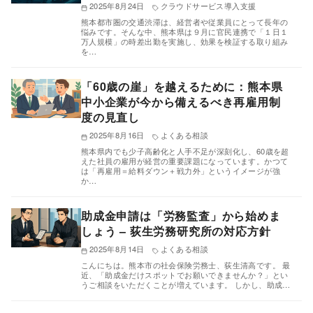
2025年8月24日
クラウドサービス導入支援
熊本都市圏の交通渋滞は、経営者や従業員にとって長年の
悩みです。そんな中、熊本県は９月に官民連携で「１日１
万人規模」の時差出勤を実施し、効果を検証する取り組み
を…
「60歳の崖」を越えるために：熊本県
中小企業が今から備えるべき再雇用制
度の見直し
2025年8月16日
よくある相談
熊本県内でも少子高齢化と人手不足が深刻化し、60歳を超
えた社員の雇用が経営の重要課題になっています。かつて
は「再雇用＝給料ダウン＋戦力外」というイメージが強
か…
助成金申請は「労務監査」から始めま
しょう – 荻生労務研究所の対応方針
2025年8月14日
よくある相談
こんにちは。熊本市の社会保険労務士、荻生清高です。 最
近、「助成金だけスポットでお願いできませんか？」とい
うご相談をいただくことが増えています。 しかし、助成…