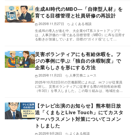
生成AI時代のMBO―「自律型人材」を
育てる目標管理と社員研修の再設計
2025年11月27日
よくある相談
生成AIの導入が進む中、大企業やIT系スタートアップで
は、人事評価の一環である目標管理（MBO）にAIを活用す
る動きが加速しています。目標の“ガイド役”として…
災害ボランティアにも有給休暇を。フ
ジの事例に学ぶ「独自の休暇制度」で
企業らしさを形にする方法
2025年11月2日
人事労務ニュース
2025年10月22日付の労働新聞によれば、㈱フジが従業員
に対し、災害ボランティアに従事する際の特別有給休暇
（年3日）を導入しました。この取り組みは、地域社会…
【テレビ出演のお知らせ】熊本朝日放
送「くまもとLive Touch」にてカスタ
マーハラスメント対策についてコメン
トしました
2025年9月26日
よくある相談