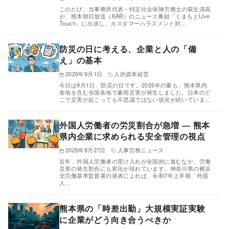
このたび、当事務所代表・特定社会保険労務士の荻生清高
が、熊本朝日放送（KAB）のニュース番組「くまもとLive
Touch」に出演し、カスタマーハラスメント対…
防災の日に考える、企業と人の「備
え」の基本
2025年9月1日
人的資本経営
今日は9月1日、防災の日です。2025年の夏も、熊本県内
各地を含む全国各地で豪雨災害が発生しました。日本のど
こで災害が起こっても不思議ではない状況が続いていま…
外国人労働者の労災割合が急増 ― 熊本
県内企業に求められる安全管理の視点
2025年8月27日
人事労務ニュース
近年、外国人労働者の受け入れが全国的に進むなか、労働
災害の発生割合にも変化が現れています。神奈川県の横浜
北労働基準監督署の発表によれば、令和7年上半期、外国
人…
熊本県の「時差出勤」大規模実証実験
に企業がどう向き合うべきか