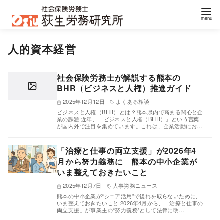
コ
人的資本経営
ン
テ
ン
社会保険労務士が解説する熊本の
BHR（ビジネスと人権）推進ガイド
ツ
へ
2025年12月12日
よくある相談
ビジネスと人権（BHR）とは？熊本県内で高まる関心と企
移
業の課題 近年、「ビジネスと人権（BHR）」という言葉
が国内外で注目を集めています。これは、企業活動にお…
動
「治療と仕事の両立支援」が2026年4
月から努力義務に 熊本の中小企業が
いま整えておきたいこと
2025年12月7日
人事労務ニュース
熊本の中小企業が“シニア活用”で後れを取らないために、
いま整えておきたいこと 2026年4月から、「治療と仕事の
両立支援」が事業主の“努力義務”として法律に明…