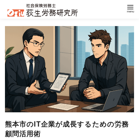
コ
ン
テ
ン
ツ
へ
移
動
熊本市のIT企業が成長するための労務
顧問活用術