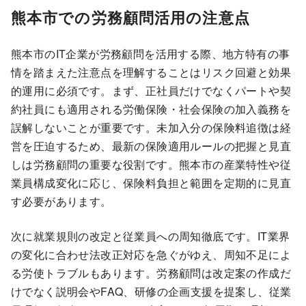
熊本市での労務顧問活用の注意点
熊本市のIT企業が労務顧問を活用する際、地方特有の事
情を踏まえた注意点を理解することはリスク回避と効果
的運用に必須です。まず、正社員だけでなくパートや契
約社員にも適用される労働保険・社会保険の加入義務を
誤解しないことが重要です。未加入分の保険料追徴は経
営を圧迫するため、最新の保険適用ルールの把握と見直
しは労務顧問の重要な役割です。熊本市の産業特性や従
業員構成変化に応じ、保険料負担と範囲を定期的に見直
す必要があります。
次に就業規則の改定と従業員への周知徹底です。IT業界
の変化に合わせ法改正対応を急ぐがゆえ、周知不足によ
る労使トラブルもあります。労務顧問は改定案の作成だ
けでなく説明会やFAQ、研修の企画支援を提案し、従業