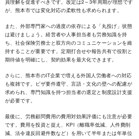
員理解を促進すべきです。改定は2～3年周期が理想です
が、熊本市では変化対応の柔軟性も求められます。
また、外部専門家への過度の依存による「丸投げ」状態
は避けましょう。経営者や人事担当者も労務知識を持
ち、社会保険労務士と双方向のコミュニケーションを維
持することが重要です。定期打合せや報告共有で役割と
期待値を明確にし、契約効果を最大化できます。
さらに、熊本市のIT企業で増える外国人労働者への対応
も複雑です。ビザ要件遵守、言語・文化の壁への配慮が
求められ、専門知識を持つ担当者の選定と制度設計支援
が必要です。
最後に、労務顧問費用の費用対効果評価にも注意が必要
です。費用を投資と捉え、KPI（離職率低減、人件費削
減、法令違反回避件数など）を用いて半年または年単位