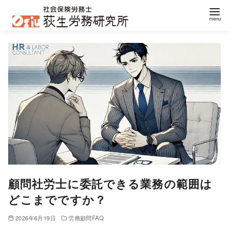
コ
ン
テ
ン
ツ
へ
移
動
顧問社労士に委託できる業務の範囲は
どこまでですか？
2026年6月19日
労務顧問FAQ