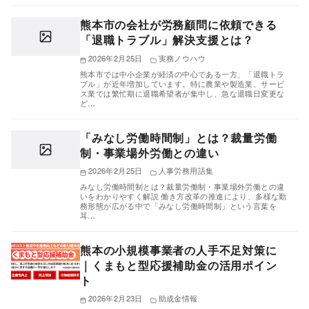
熊本市の会社が労務顧問に依頼できる
「退職トラブル」解決支援とは？
2026年2月25日
実務ノウハウ
熊本市では中小企業が経済の中心である一方、「退職トラ
ブル」が近年増加しています。特に農業や製造業、サービ
ス業では繁忙期に退職希望者が集中し、急な退職日変更な
ど…
「みなし労働時間制」とは？裁量労働
制・事業場外労働との違い
2026年2月25日
人事労務用語集
みなし労働時間制とは？裁量労働制・事業場外労働との違
いをわかりやすく解説 働き方改革の推進により、多様な勤
務形態が広がる中で「みなし労働時間制」という言葉を
耳…
熊本の小規模事業者の人手不足対策に
｜くまもと型応援補助金の活用ポイン
ト
2026年2月23日
助成金情報