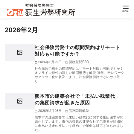
コ
2026年2月
ン
テ
ン
社会保険労務士の顧問契約はリモート
対応も可能ですか？
ツ
へ
2026年2月27日
労務顧問FAQ
社会保険労務士の顧問契約はリモート対応も可能ですか？
移
オンライン時代の新しい顧問形態を解説 近年、テレワーク
やクラウド化の普及により、社会保険労務士とのやり取
動
り…
熊本市の建築会社で「未払い残業代」
の集団請求が起きた原因
2026年2月26日
労務問題解決
熊本市の建築業界では未払い残業代に関する集団請求が問
題化しています。市内の複数の建築会社で労働者が組織的
に未払い賃金の支払いを求め、企業側は対応を迫られまし
た…