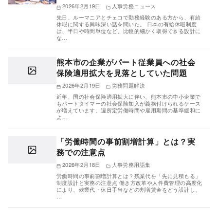
2026年2月19日
人事労務ニュース
先日、ルーマニアとチェコで勤務経験のある方から、有給
休暇に関する興味深い話を聞いた。 日本の有給休暇制度
は、半日や時間単位など、比較的細かく取得できる設計に
な…
熊本市の企業がパート従業員への社会
保険適用拡大を見落としていた問題
2026年2月19日
労務問題解決
近年、国の社会保険適用拡大に伴い、熊本市の中小企業で
もパートタイマーの社会保険加入が義務付けられるケース
が増えています。週所定労働時間や雇用期間の基準緩和に
よ…
「労働時間の事前割増計算」とは？実
務での注意点
2026年2月18日
人事労務用語集
労働時間の事前割増計算とは？残業代を「先に見積もる」
制度設計と実務の注意点 働き方改革や人件費管理の高度化
により、残業代・休日手当などの割増賃金をどう設計し、
…