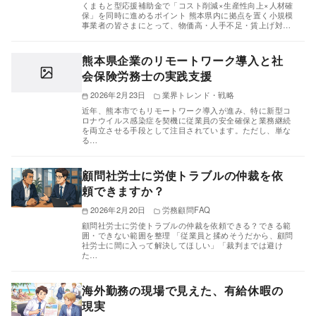
くまもと型応援補助金で「コスト削減×生産性向上×人材確
保」を同時に進めるポイント 熊本県内に拠点を置く小規模
事業者の皆さまにとって、物価高・人手不足・賃上げ対…
熊本県企業のリモートワーク導入と社
会保険労務士の実践支援
2026年2月23日
業界トレンド・戦略
近年、熊本市でもリモートワーク導入が進み、特に新型コ
ロナウイルス感染症を契機に従業員の安全確保と業務継続
を両立させる手段として注目されています。ただし、単な
る…
顧問社労士に労使トラブルの仲裁を依
頼できますか？
2026年2月20日
労務顧問FAQ
顧問社労士に労使トラブルの仲裁を依頼できる？できる範
囲・できない範囲を整理 「従業員と揉めそうだから、顧問
社労士に間に入って解決してほしい」「裁判までは避け
た…
海外勤務の現場で見えた、有給休暇の
現実