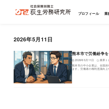
プロフィール
業
コ
ン
2026年5月11日
テ
ン
ツ
熊本市で労働紛争を
へ
2026年5月11日
業界ト
熊本市の中小企業は、全国的
移
ます。労働者の権利意識向上
動