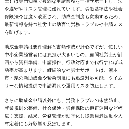
士）は専門知識で複雑な申請業務を一括サポートし、法
令遵守やリスク管理に優れています。労働基準法や社会
保険法令は度々改正され、助成金制度も変動するため、
最新情報を持つ社労士の助言で労務トラブルや申請ミス
を防げます。
助成金申請は要件理解と書類作成が肝心ですが、忙しい
中小企業経営者には負担が大きいもの。顧問社労士が計
画から資料準備、申請操作、行政対応まで代行すれば成
功率が高まります。継続的な社労士サポートは、熊本
市・県の新助成金や緊急制度にも迅速対応可能。タイム
リーな情報提供で申請漏れや運用ミスを防止します。
さらに助成金申請以外にも、労務トラブルの未然防止、
就業規則の整備、社会保険・労働保険の適正運用など幅
広く支援。結果、労務管理が効率化し従業員満足度や人
材定着にも好影響を及ぼします。