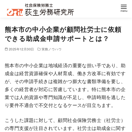
コ
熊本市の中小企業が顧問社労士に依頼
ン
できる助成金申請サポートとは？
テ
ン
2025年12月30日
実務ノウハウ
ツ
へ
熊本市の中小企業は地域経済の重要な担い手であり、助
移
成金は経営資源確保や人材育成、働き方改革に有効です
動
が、その申請手続きは複雑かつ膨大な書類準備を要し、
多くの経営者が対応に苦慮しています。特に熊本市の企
業では人的資源や専門知識が不足し、申請時期を逃した
り要件不適合で不交付となるケースが目立ちます。
こうした課題に対して、顧問社会保険労務士（社労士）
の専門支援が注目されています。社労士は助成金に関す