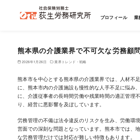
プロフィール
業
コ
ン
熊本県の介護業界で不可欠な労務顧
テ
ン
2026年1月26日
業界トレンド・戦略
ツ
へ
熊本市を中心とする熊本県の介護業界では、人材不
移
に、熊本市内の介護施設も慢性的な人手不足に悩み
動
に、介護従事者の長時間労働や残業時間の適正管理
り、経営に悪影響を及ぼしています。
労務管理の不備は法令違反のリスクを生み、労働環
営面での深刻な問題となっています。熊本市では、
な労務管理だけでは対応が難しい特徴もあります。