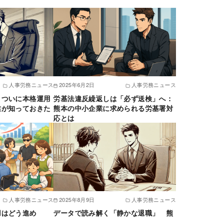
人事労務ニュース
2025年6月2日
人事労務ニュース
、ついに本格運用
労基法違反繰返しは「必ず送検」へ：
業が知っておきた
熊本の中小企業に求められる労基署対
応とは
人事労務ニュース
2025年8月9日
人事労務ニュース
用はどう進め
データで読み解く「静かな退職」 熊