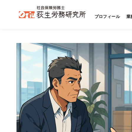
プロフィール
業
コ
ン
テ
ン
ツ
へ
移
動