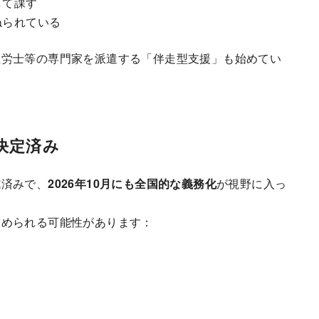
して課す
ねられている
社労士等の専門家を派遣する「伴走型支援」も始めてい
決定済み
施済みで、
2026年10月にも全国的な義務化
が視野に入っ
求められる可能性があります：