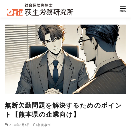
コ
ン
テ
ン
ツ
へ
移
動
無断欠勤問題を解決するためのポイン
ト【熊本県の企業向け】
2025年3月4日
相談事例