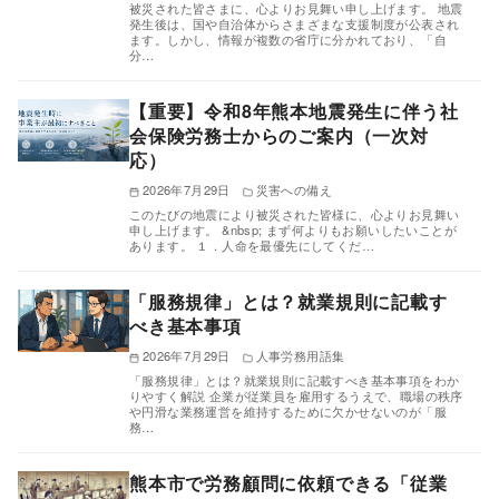
被災された皆さまに、心よりお見舞い申し上げます。 地震
発生後は、国や自治体からさまざまな支援制度が公表され
ます。しかし、情報が複数の省庁に分かれており、「自
分…
【重要】令和8年熊本地震発生に伴う社
会保険労務士からのご案内（一次対
応）
2026年7月29日
災害への備え
このたびの地震により被災された皆様に、心よりお見舞い
申し上げます。 &nbsp; まず何よりもお願いしたいことが
あります。 １．人命を最優先にしてくだ…
「服務規律」とは？就業規則に記載す
べき基本事項
2026年7月29日
人事労務用語集
「服務規律」とは？就業規則に記載すべき基本事項をわか
りやすく解説 企業が従業員を雇用するうえで、職場の秩序
や円滑な業務運営を維持するために欠かせないのが「服
務…
熊本市で労務顧問に依頼できる「従業