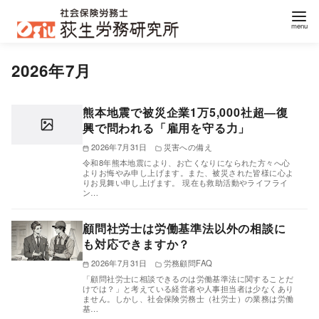
コ
2026年7月
ン
テ
ン
熊本地震で被災企業1万5,000社超―復
興で問われる「雇用を守る力」
ツ
へ
2026年7月31日
災害への備え
令和8年熊本地震により、お亡くなりになられた方々へ心
移
よりお悔やみ申し上げます。また、被災された皆様に心よ
りお見舞い申し上げます。 現在も救助活動やライフライ
動
ン…
顧問社労士は労働基準法以外の相談に
も対応できますか？
2026年7月31日
労務顧問FAQ
「顧問社労士に相談できるのは労働基準法に関することだ
けでは？」と考えている経営者や人事担当者は少なくあり
ません。しかし、社会保険労務士（社労士）の業務は労働
基…