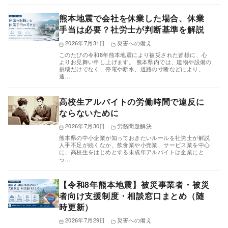
熊本地震で会社を休業した場合、休業
手当は必要？社労士が判断基準を解説
2026年7月31日
災害への備え
このたびの令和8年熊本地震により被災された皆様に、心
よりお見舞い申し上げます。 熊本県内では、建物や設備の
損壊だけでなく、停電や断水、道路の寸断などにより、
通…
高校生アルバイトの労働時間で違反に
ならないために
2026年7月30日
労務問題解決
熊本県の中小企業が知っておきたいルールを社労士が解説
人手不足が続くなか、飲食業や小売業、サービス業を中心
に、高校生をはじめとする未成年アルバイトは企業にと
っ…
【令和8年熊本地震】被災事業者・被災
者向け支援制度・相談窓口まとめ（随
時更新）
2026年7月29日
災害への備え