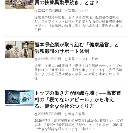
員の扶養異動手続き」とは？
2026年7月28日
実務ノウハウ
従業員の結婚や出産、お子さまの就職、配偶者の退職な
ど、ライフイベントに伴って必要となるのが扶養異動手続
きです。社会保険の扶養に関する手続きは、期限内に正し
く行…
熊本県企業が取り組む「健康経営」と
労務顧問のサポート体制
2026年7月27日
業界トレンド・戦略
近年、従業員の健康維持・増進を経営戦略の一つとして位
置付ける「健康経営」に注目が集まっています。少子高齢
化による人材不足や働き方改革への対応が求められる中、
従…
トップの働き方が組織を壊す──高市首
相の「寝てないアピール」から考え
る、健全な会社のつくり方
2026年7月24日
働き方改革
2026年7月、高市早苗首相がX(旧Twitter)に投稿した「就任
以来、0時間〜3時間睡眠が常態化」という内容が、国内外
で大きな議論を呼んでいます。米紙ニュ…