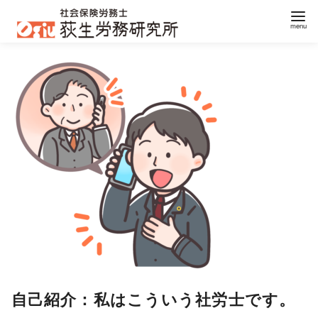
コ
ン
テ
ン
ツ
へ
移
動
自己紹介：私はこういう社労士です。