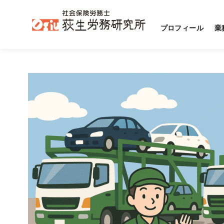
プロフィール
業
コ
ン
テ
ン
ツ
へ
移
動