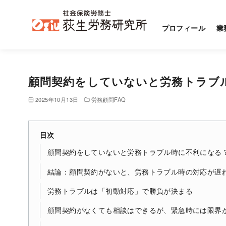
プロフィール
業
コ
ン
顧問契約をしていないと労務トラブ
テ
ン
2025年10月13日
労務顧問FAQ
ツ
へ
目次
移
動
顧問契約をしていないと労務トラブル時に不利になる
結論：顧問契約がないと、労務トラブル時の対応が遅
労務トラブルは「初動対応」で勝負が決まる
顧問契約がなくても相談はできるが、緊急時には限界