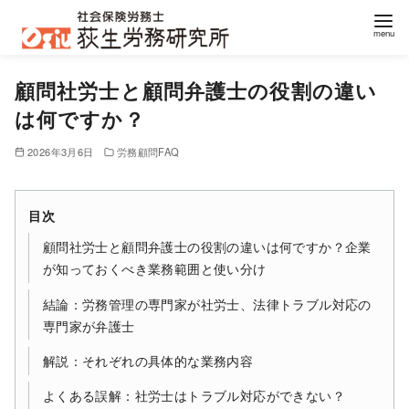
コ
顧問社労士と顧問弁護士の役割の違い
ン
は何ですか？
テ
ン
2026年3月6日
労務顧問FAQ
ツ
へ
移
目次
動
顧問社労士と顧問弁護士の役割の違いは何ですか？企業
が知っておくべき業務範囲と使い分け
結論：労務管理の専門家が社労士、法律トラブル対応の
専門家が弁護士
解説：それぞれの具体的な業務内容
よくある誤解：社労士はトラブル対応ができない？