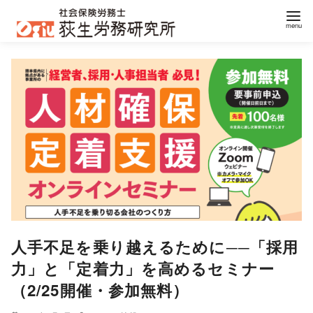
コ
ン
テ
ン
ツ
へ
移
動
人手不足を乗り越えるために──「採用
力」と「定着力」を高めるセミナー
（2/25開催・参加無料）