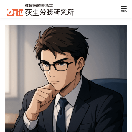
コ
ン
テ
ン
ツ
へ
移
動