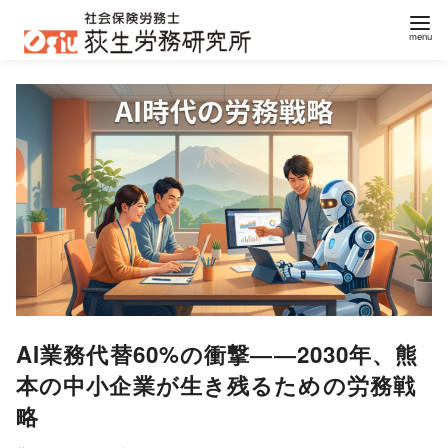
コ
ン
テ
ン
ツ
へ
移
動
AI業務代替60%の衝撃――2030年、熊
本の中小企業が生き残るための労務戦
略