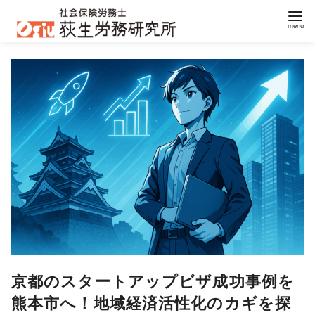
コ
ン
テ
ン
ツ
へ
移
動
京都のスタートアップビザ成功事例を
熊本市へ！地域経済活性化のカギを探