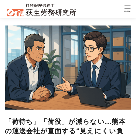
コ
ン
テ
ン
ツ
へ
移
動
「荷待ち」「荷役」が減らない…熊本
の運送会社が直面する“見えにくい負