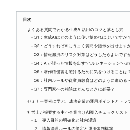
目次
よくある質問でわかる生成AI活用のコツと落とし穴
Q1：生成AIはどのように使い始めればよいですか
Q2：どうすればAIにうまく質問や指示を出せます
Q3：情報漏洩のリスク対策はどうしたらよいです
Q4：AIが誤った情報を出す“ハルシネーション”へ
Q5：著作権侵害を避けるために気をつけることは
Q6：社内ルールや従業員教育はどのように進める
Q7：専門家への相談はどんなときに必要？
セミナー実例に学ぶ、成功企業の運用ポイントとトラ
社労士が提案する中小企業向けAI導入チェックリスト
１．導入目的の明確化と社内浸透
２．情報管理ルールの策定と運用体制構築