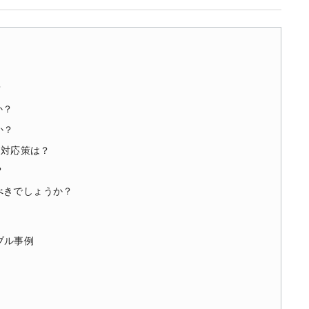
？
か？
か？
の対応策は？
？
べきでしょうか？
ブル事例