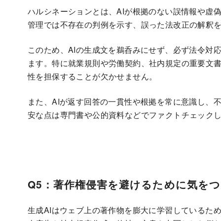
ハルシネーションとは、AIが根拠のない誤情報や虚
管理では不存在の判例を示す、誤った法改正の解釈
このため、AIの生成文を鵜呑みにせず、必ず法令対
ます。特に就業規則や労働契約、社内規定の重要文
性を担保することが欠かせません。
また、AIが返す回答の一貫性や根拠を常に意識し、
安な点は専門書や公的資料などでファクトチェック
Q5：著作権侵害を避けるために気を
生成AIはウェブ上の著作物を膨大に学習しているた