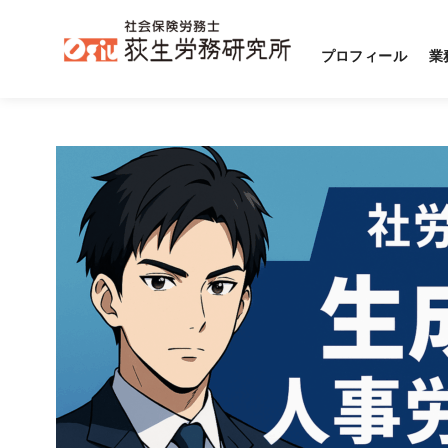
プロフィール
業
コ
ン
テ
ン
ツ
へ
移
動